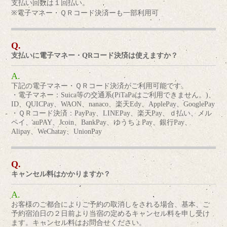
支払い回数は１回払い。
※電子マネー・ＱＲコード決済ーも一部利用可
支払いに電子マネー・QRコード決済は使えますか？
下記の電子マネー・ＱＲコード決済がご利用可能です。
・電子マネー：Suica等の交通系(PiTaPaはご利用できません。)、
ID、QUICPay、WAON、nanaco、楽天Edy、ApplePay、GooglePay
・ＱＲコード決済：PayPay、LINEPay、楽天Pay、ｄ払い、メル
ペイ、auPAY、Jcoin、BankPay、ゆうちょPay、銀行Pay、
Alipay、WeChatay、UnionPay
キャンセル料はかかりますか？
お客様のご都合によりご予約の取消しをされる場合、基本、ご
予約宿泊日の２日前より当宿の定めるキャンセル料を申し受け
ます。キャンセル料はお問合せください。