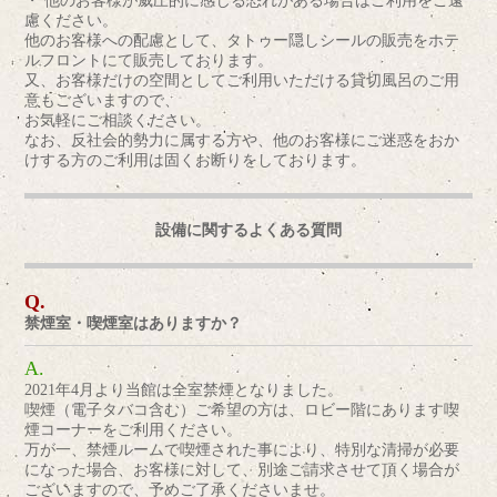
・ 他のお客様が威圧的に感じる恐れがある場合はご利用をご遠
慮ください。
他のお客様への配慮として、タトゥー隠しシールの販売をホテ
ルフロントにて販売しております。
又、お客様だけの空間としてご利用いただける貸切風呂のご用
意もございますので、
お気軽にご相談ください。
なお、反社会的勢力に属する方や、他のお客様にご迷惑をおか
けする方のご利用は固くお断りをしております。
設備に関するよくある質問
禁煙室・喫煙室はありますか？
2021年4月より当館は全室禁煙となりました。
喫煙（電子タバコ含む）ご希望の方は、ロビー階にあります喫
煙コーナーをご利用ください。
万が一、禁煙ルームで喫煙された事により、特別な清掃が必要
になった場合、お客様に対して、別途ご請求させて頂く場合が
ございますので、予めご了承くださいませ。