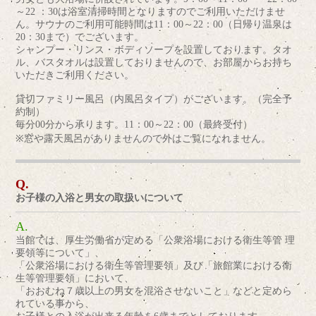
～22 ：30は浴室清掃時間となりますのでご利用いただけませ
ん。サウナのご利用可能時間は11：00～22：00（日帰り温泉は
20：30まで）でございます。
シャンプー・リンス・ボディソープを設置しております。タオ
ル、バスタオルは設置しておりませんので、お部屋からお持ち
いただきご利用ください。
貸切ファミリー風呂（内風呂タイプ）がございます。（完全予
約制）
毎分00分から承ります。11：00～22：00（最終受付）
※窓や露天風呂がありませんので外はご覧になれません。
お子様の入浴と男女の取扱いについて
当館では、厚生労働省が定める「公衆浴場における衛生等管 理
要領等について」、
「公衆浴場における衛生等管理要領」及び「旅館業における衛
生等管理要領」において、
「おおむね７歳以上の男女を混浴させないこと」などと定めら
れている事から、