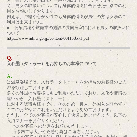
お子様との入浴が出来る年齢を6歳までとしております。
尚、男女の取扱いについては身体的特徴に合わせた性別での利
用をお願いしております。
例えば、戸籍や心が女性でも身体的特徴が男性の方は女湯のご
利用は出来ません。
▶ 公衆浴場や旅館業の施設の共同浴室における男女の取扱いに
ついて
https://www.mhlw.go.jp/content/001168571.pdf
入れ墨（タトゥー）をお持ちのお客様について
当温泉浴場では、入れ墨（タトゥー）をお持ちのお客様のご入
浴を歓迎しております。
多くの外国のお客様にもご利用いただいており、文化や習慣の
違いから、入れ墨（タトゥー）
に対する認識も様々です。そのため、邦人、外国人を問わず、
全てのお客様にご利用いただけるよう努めております。
ただし、全てのお客様が安心して快適に過ごせるよう、以下の
入浴マナーをお守りください。
・ 他のお客様への配慮をお願いいたします。
・ 浴場内では大声や迷惑行為はご遠慮ください。