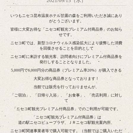
2021/09/15（水）
いつもニセコ昆布温泉ホテル甘露の森をご利用いただき誠にあり
がとうございます。
皆様に大変お得な「ニセコ町観光プレミアム付商品券」のお知ら
せです。
ニセコ町では、新型コロナウィルス感染拡大により疲弊した消費
を回復させることを目的として
ニセコ町に来訪する観光客、訪問者向けにプレミアム付商品券を
発行しすることとなりました。
5,000円で6,000円分の商品券（プレミアム率20%）が購入できる
大変お得な商品券となっております！
当館では販売を行っておりませんが、
「ご宿泊」、「日帰り入浴」、「お食事」、「売店利用」に対し
て
「ニセコ町観光プレミアム付商品券」でのご利用が可能です。
「ニセコ町観光プレミアム付商品券」は
道の駅ニセコビュープラザ、ＪＲニセコ駅観光案内所、
ニセコ町関連事業者等で購入可能です。（当館ではご購入いただ