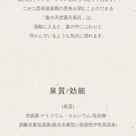
ニセコ昆布温泉郷の景色を望むことのできる
「森の天空露天風呂」は、
湯船に入ると、森の中にふわりと
浮かんでいるような気分に浸れます。
泉質/効能
[泉質]
含硫黄-ナトリウム・カルシウム-塩化物・
炭酸水素塩温泉(硫化水素型) (低張性中性高温泉)