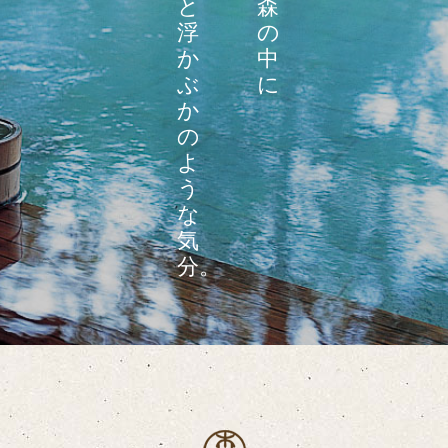
と
森
浮
の
か
中
ぶ
に
か
の
よ
う
な
気
分。