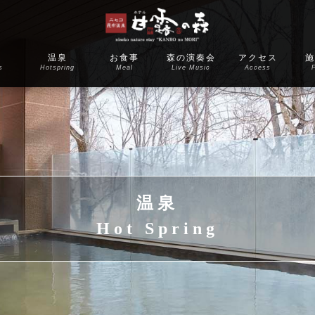
室
温泉
お食事
森の演奏会
アクセス
施
s
Hotspring
Meal
Live Music
Access
F
温泉
Hot Spring