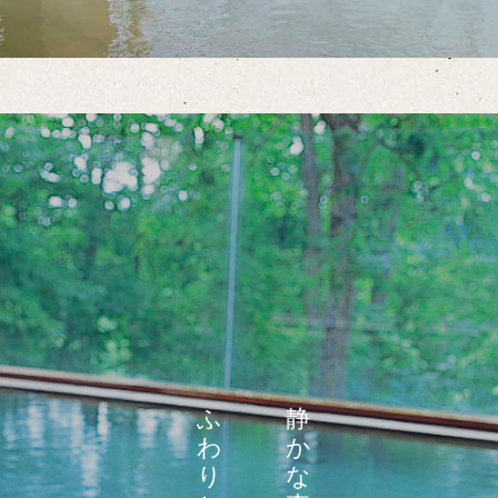
ふ
静
わ
か
り
な