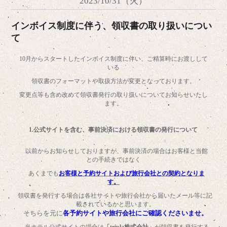
2023/10/31（火）
インボイス制度に伴う、領収書の取り扱いについ
て
10
月からスタートしたインボイス制度に伴い、ご精算時にお渡しして
いる
領収書のフォーマットや取扱方法が変更となっております。
変更点等も含め改めて領収書発行の取り扱いについてお知らせいたし
ます。
1.
公式サイトを含む、事前決済における領収書の発行について
以前からお知らせしておりますが、事前決済の場合はお客様と当館
との手続きではなく
あくまでも
お客様と予約サイトおよび旅行会社との契約となりま
す。
領収書を発行する場合は各社サイトや旅行会社から届いたメール等に記
載されているかと思います。
そちらを元に
各予約サイトや旅行会社にご確認くださいませ。
当ホテル公式サイトの場合は
「tripla株式会社」
が領収書を発行する