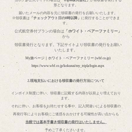
形となります。
届いたメールの内容を元に領収書の発行をお願いいたします。
※領収書は
「チェックアウト日の
0
時以降」
に発行することができま
す。
公式航空券付プランの場合は
「ホワイト・ベアーファミリー」
から
領収書発行となります。下記サイトより領収書の発行をお願い
いたします。
My
旅ページ｜ホワイト・ベアーファミリー
(wbf.co.jp)
https://www.wbf.co.jp/kokunai/my_tripla/login.aspx
2.
現地支払いにおける領収書の発行方法について
インボイス制度に伴い、領収書に記載する内容が以前より増えており
ます。
それに伴い、お客様をお待たせする事や、記入間違いによる領収書の
再発行等によりお客様にご迷惑をおかけする可能性が高い点からも
当館では基本手書き領収書の発行はいたしません。
予めご了承くださいませ。