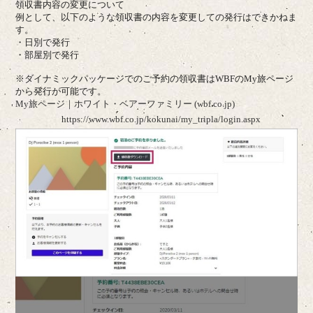
領収書内容の変更について
例として、以下のような領収書の内容を変更しての発行はできかねま
す。
・日別で発行
・部屋別で発行
※ダイナミックパッケージでのご予約の領収書はWBFのMy旅ページ
から発行が可能です。
My
旅ページ｜ホワイト・ベアーファミリー
(wbf.co.jp)
https://www.wbf.co.jp/kokunai/my_tripla/login.aspx