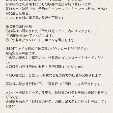
お客様のご利用端末により領収書の言語が切り替わります。
事前カード決済でのご予約のキャンセルで、キャンセル料のお支払い
が発生した場合、
キャンセル料の領収書の発行が可能です。
領収書の発行手順
①お客様へ通知された「予約確定メール」内のリンクより、
予約確認画面へアクセスします。
②「領収書ダウンロード」ボタンを選択します。
③PDFファイル形式で領収書のダウンロードが可能です。
宛名変更が可能です。
ご希望の宛名をご指定の上、領収書のダウンロードを行ってくださ
い。
※領収書の発行回数の制限・発行期限はございません。
※領収書には、当館とtripla株式会社の両方の社名が記載されます。
再発行の際は発行日の下に「再発行（〇回目）」と表示されます。
メンバー登録を行っている場合、領収書の宛名を事前に登録する事も
可能です。
会員情報画面で「領収書の宛名」の欄に宛名名をご記入し登録してく
ださい。