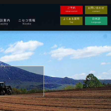
ご予約
お問い合わせ
reservation
contact
よくある質問
日本語
設案内
ニセコ情報
faq
Language
acility
Niseko