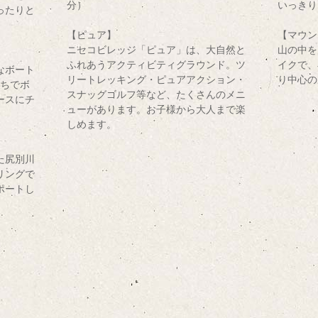
分）
いっきり
ったりと
【ピュア】
【マウン
ニセコビレッジ「ピュア」は、大自然と
山の中を
ふれあうアクティビティグラウンド。ツ
イクで、
なボート
リートレッキング・ピュアアクション・
り中心の
たちでボ
スナッグゴルフ等など、たくさんのメニ
ースにチ
ューがあります。お子様から大人まで楽
しめます。
た尻別川
リングで
ポートし