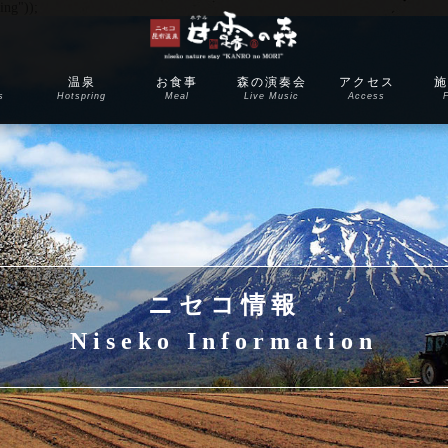
ing"));
室
温泉
お食事
森の演奏会
アクセス
施
s
Hotspring
Meal
Live Music
Access
F
ニセコ情報
Niseko Information