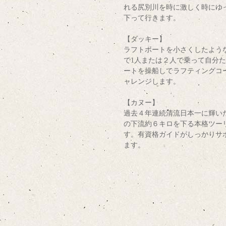
れる尻別川を時に激しく時にゆ
下って行きます。
【ダッキー】
ラフトボートを小さくしたよう
で1人または２人で乗って自分
ートを操船してラフティングコ
ャレンジします。
【カヌー】
過去４年連続清流日本一に輝い
の下流約６キロを下る本格ツー
す。有資格ガイドがしっかりサ
ます。