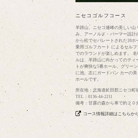
ニセコゴルフコース
羊蹄山、ニセコ連峰の美しい山
み、アーノルド・パーマー設計
から松でセパレートされた18ホ
乗用ゴルフカート によるセルフ
でのラウンドが楽しめます。 名
ルは、羊蹄山に向かってのティ
トが爽快な5番ホール。グリー
に池、左にガードバン カーの美
ホールです。
所在地：北海道虻田郡ニセコ町
TEL：0136-44-2211
備考：甘露の森から車で約２０
コース情報詳細はこちらか