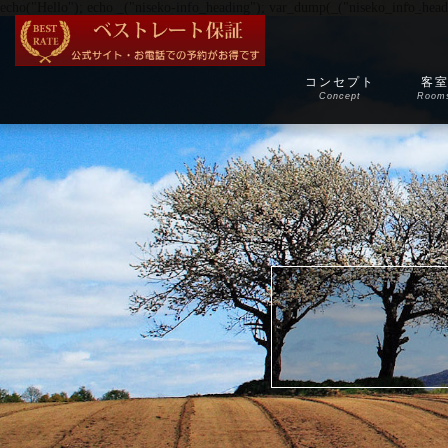
echo("Hello"); echo _("niseko-info_heading"); var_dump(_("niseko_info_head
コンセプト
客
Concept
Room