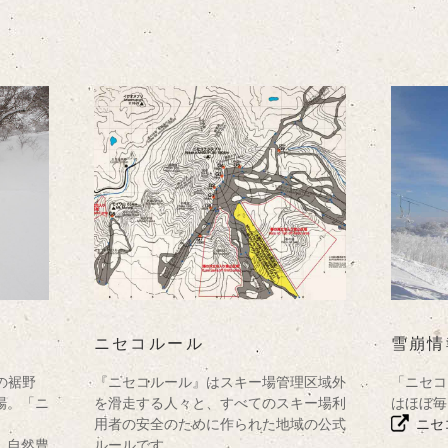
ニセコルール
雪崩情
の裾野
『ニセコルール』はスキー場管理区域外
「ニセコ
場。「ニ
を滑走する人々と、すべてのスキー場利
はほぼ毎
用者の安全のために作られた地域の公式
ニセ
、自然豊
ルールです。