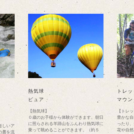
熱気球
トレッ
ピュア
マウン
【熱気球】
【トレッ
０歳のお子様から体験ができます。朝日
豊かな自
に照らされる羊蹄山をふんわり熱気球に
ったり、
ほしいア
乗って眺めることができます。（約５
花や自然
の麓を流