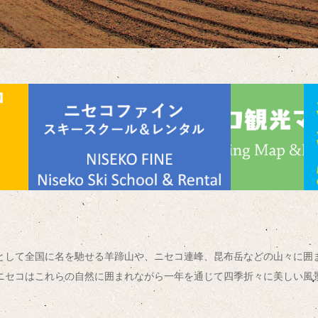
として全国に名を馳せる羊蹄山や、ニセコ連峰、昆布岳などの山々に囲
ニセコはこれらの自然に囲まれながら一年を通じて四季折々に美しい風