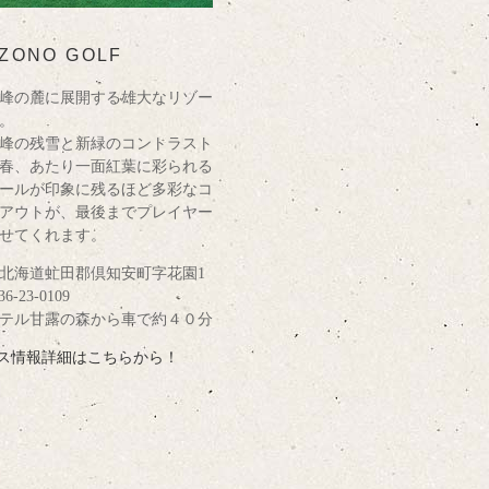
ZONO GOLF
峰の麓に展開する雄大なリゾー
。
峰の残雪と新緑のコントラスト
春、あたり一面紅葉に彩られる
ールが印象に残るほど多彩なコ
アウトが、最後までプレイヤー
せてくれます。
北海道虻田郡倶知安町字花園1
6-23-0109
テル甘露の森から車で約４０分
ス情報詳細はこちらから！