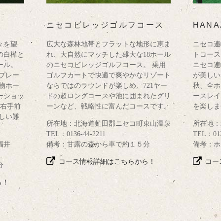
ニセコビレッジゴルフコース
HANA
々を望
広大な森林地帯とフラットな地形に恵ま
ニセコ連
の白樺と
れ、大自然にマッチした雄大な18ホール
トコース
ール。
のニセコビレッジゴルフコース。 乗用
ニセコ連
プレー
ゴルフカートで快適で爽やかなリゾート
が美しい
物ホー
ならではのラウンドが楽しめ、721ヤー
秋、全ホ
ーショッ
ドの超ロングコースや池に囲まれたグリ
ースレイ
ン右手前
ーンなど、戦略性に富んだコースです。
を楽しま
しい難
所在地：北海道虻田郡ニセコ町東山温泉
所在地：
TEL：0136-44-2211
TEL：013
福井
備考：甘露の森から車で約１５分
備考：ホ
コース情報詳細はこちらから！
コー
分
ら！