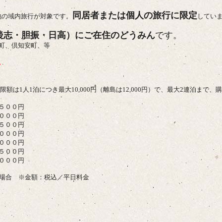
同居者または個人の旅行に限定
地の域内旅行が対象です。
してい
後志・胆振・日高）にご在住のどうみん
です。
町、倶知安町、等
。
額は1人1泊につき最大10,000円（離島は12,000円）で、最大2連泊まで
５００円
０００円
５００円
０００
円
０００円
５００円
００円
の場合 ※金額：税込／平日料金