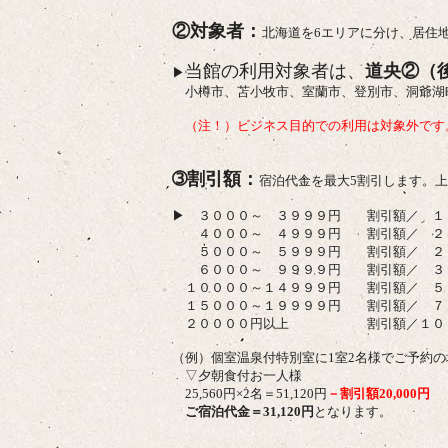
②対象者：
北海道を6エリアに分け、居住
当館の利用対象者は、
道央②（
▶
小樽市、苫小牧市、室蘭市、登別市、洞爺湖
（注！）ビジネス目的での利用は対象外です
➂割引額：
宿泊代金を最大5割引します。上限
▶
３０００～ ３９９９円 割引額／ １
４０００～ ４９９９円 割引額／ ２
５０００～ ５９９９円 割引額／ ２
６０００～ ９９９９円 割引額／ ３
１００００～１４９９９円 割引額／ ５
１５０００～１９９９９円 割引額／ ７
２００００円以上 割引額／１００
（例）個室温泉付特別室に1室2名様でご予約
▽夕朝食付お一人様
25,560円×2名＝51,120円
－割引額20,000円
ご宿泊代金＝31,120円
となります。