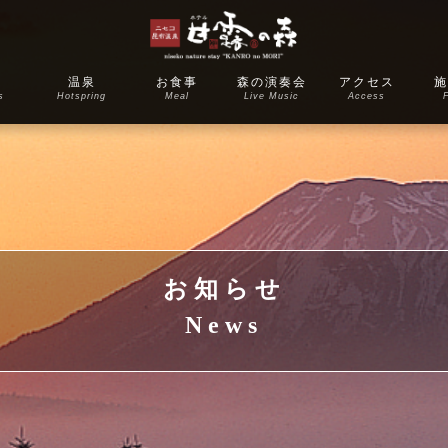
室
温泉
お食事
森の演奏会
アクセス
施
s
Hotspring
Meal
Live Music
Access
F
お知らせ
News