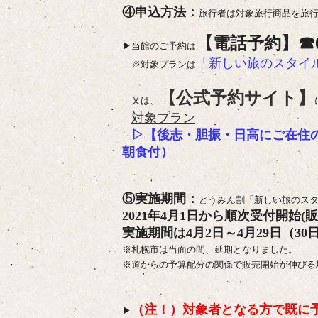
④申込方法：
旅行者は対象旅行商品を旅
【電話予約】☎01
▶当館のご予約は
「新しい旅のスタイ
※対象プランは
【公式予約サイト】
又は、
対象プラン
▷
【後志・胆振・日高にご在住
朝食付）
⑤実施期間：
どうみん割「新しい旅のス
2021年4月1日から順次受付開始(販
実施期間は4月2日～4月29日（3
※札幌市は当面の間、延期となりました。
※道からの予算配分の関係で販売開始が伸びる
（注！）対象者となる方で既に
▶