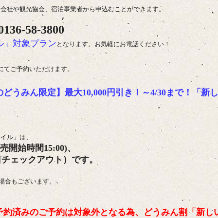
行会社や観光協会、宿泊事業者から申込むことができます。
36-58-3800
ル」対象プラン
となります。お気軽にお電話ください！
にてご予約いただけます。
のどうみん限定】
最大10,000円引き！～4/30まで！
「新
タイル」は、
売開始時間15:00
)、
0日チェックアウト）です。
場合もございます。
予約済みのご予約は対象外となる為、どうみん割「新し