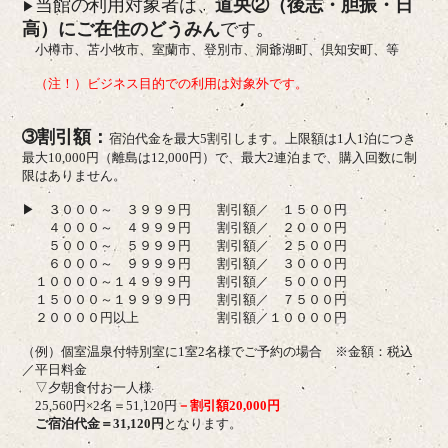
当館の利用対象者は、
道央②（後志・胆振・日
▶
高）にご在住のどうみん
です。
小樽市、苫小牧市、室蘭市、登別市、洞爺湖町、倶知安町、等
（注！）ビジネス目的での利用は対象外です。
➂割引額：
宿泊代金を最大5割引します。上限額は1人1泊につき
最大10,000円（離島は12,000円）で、最大2連泊まで、購入回数に制
限はありません。
▶
３０００～ ３９９９円 割引額／ １５００円
４０００～ ４９９９円 割引額／ ２０００円
５０００～ ５９９９円 割引額／ ２５００円
６０００～ ９９９９円 割引額／ ３０００
円
１００００～１４９９９円 割引額／ ５０００円
１５０００～１９９９９円 割引額／ ７５００円
２００００円以上 割引額／１００００円
（例）個室温泉付特別室に1室2名様でご予約の場合 ※金額：税込
／平日料金
▽夕朝食付お一人様
25,560円×2名＝51,120円
－割引額20,000円
ご宿泊代金＝31,120円
となります。