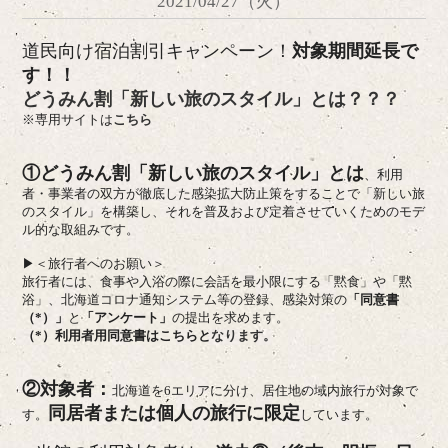
2021/04/27（火）
道民向け宿泊割引キャンペーン！
対象期間延長で
す！！
どうみん割「新しい旅のスタイル」とは？？？
※専用サイトは
こちら
①どうみん割「新しい旅のスタイル」とは
、利用
者・事業者の双方が徹底した感染拡大防止策をすることで「新しい旅
のスタイル」を構築し、
それを普及および定着させていくためのモデ
ル的な取組みです。
▶＜旅行者へのお願い＞
旅行者には、食事や入浴の際に会話を最小限にする「黙食」や「黙
浴」、北海道コロナ通知システム等の登録、
感染対策の
「
同意書
（*）
」
と
「
アンケート
」
の提出を求めます。
（*）
利用者用同意書はこちらと
なります。
②対象者：
北海道を6エリアに分け、居住地の域内旅行が対象で
同居者または個人の旅行に限定
す。
しています。