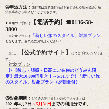
④申込方法：
旅行者は対象旅行商品を旅行会社や観光協会、宿
泊事業者から申込むことができます。
【電話予約】☎0136-58-
▶当館のご予約は
3800
「新しい旅のスタイル」対象プラン
※対象プランは
となります。お気軽にお電話ください！
【公式予約サイト】
又は、
にてご予約いただけま
す。
対象プラン
▷
【後志・胆振・日高にご在住のどうみん限
定】
最大10,000円引き！～5/31まで！
「新しい旅
のスタイル」対象プラン（夕朝食付）
⑤対象期間：
どうみん割「新しい旅のスタイル」は、
2021年4月2日
～5月31日
までの利用分です。