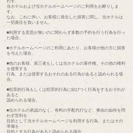
わず、
当ホテルおよび当ホテルホームページのご利用をお断りしま
す。
なお、これに伴い、お客様に発生した損害に関し、当ホテルは
一切責任を負いません。
■利用する意思が無いのに関わらず多数の予約を行う行為を行っ
た場合。
■ホテルホームページのご利用にあたり、お客様が他の方に損害
を与えた場合。
■他のお客様、第三者もしくは当ホテルの著作権、その他の権利
を侵害する
行為、または侵害するおそれのある行為があると認められる場
合。
■犯罪的行為もしくは犯罪的行為に結びつく行為をするおそれが
あると
認められる場合。
■当ホテルの承認のなく、有料の手配代行など、事由の如何を問
わず営利を
目的として当ホテルホームページを利用する行為、またはその
準備を
目的とする行為があると認められる場合。