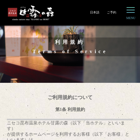
日本語
ご予約
利用規約
Terms of Service
ご利用規約について
第1条 利用規約
ニセコ昆布温泉ホテル甘露の森（以下「当ホテル」といいま
す）
が提供するホームページを利用するお客様（以下「お客様」と
いいます）は