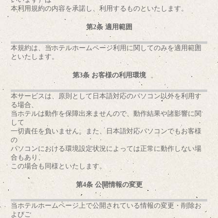
本利用規約の内容を承諾し、利用するものといたします。
第2条 適用範囲
本規約は、当ホテルホームページ利用に関してのみを適用範囲
といたします。
第3条 お客様の利用環境
本サービスは、原則として日本語対応のパソコン以外を利用す
る場合、
当ホテルは動作を保障出来ませんので、動作結果や諸影響に関
して
一切責任を負いません。また、日本語対応パソコンでもお客様
の
パソコンにおける環境設定状況によっては正常に動作しない場
合もあり、
この場合も同様といたします。
第4条 公開情報の変更
当ホテルホームページ上で公開されている情報の変更・削除お
よびご